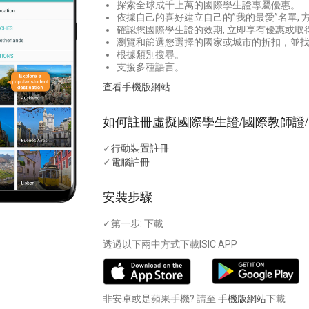
探索全球成千上萬的國際學生證專屬優惠。
依據自己的喜好建立自己的”我的最愛”名單, 
確認您國際學生證的效期, 立即享有優惠或取
瀏覽和篩選您選擇的國家或城市的折扣，並
根據類別搜尋。
支援多種語言。
查看手機版網站
如何註冊虛擬國際學生證/國際教師證
✓
行動裝置註冊
✓
電腦註冊
安裝步驟
✓第一步: 下載
透過以下兩中方式下載ISIC APP
非安卓或是蘋果手機? 請至
手機版網站
下載