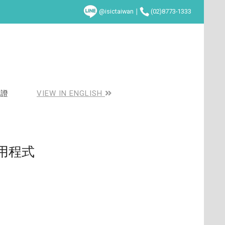
@isictaiwan
∣
(02)8773-1333
卡證
VIEW IN ENGLISH
用程式